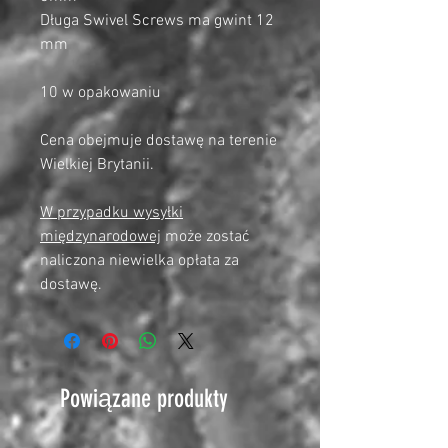
Długa Swivel Screws ma gwint 12
mm
10 w opakowaniu
Cena obejmuje dostawę na terenie
Wielkiej Brytanii.
W przypadku wysyłki
międzynarodowej
może zostać
naliczona niewielka opłata za
dostawę.
Powiązane produkty