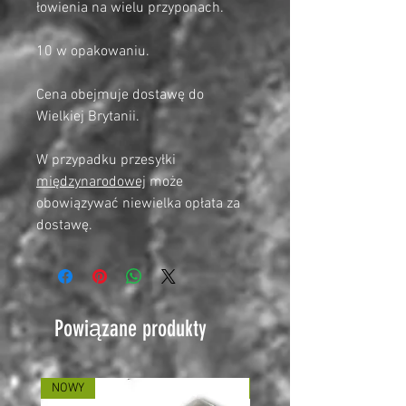
łowienia na wielu przyponach.
10 w opakowaniu.
Cena obejmuje dostawę do
Wielkiej Brytanii.
W przypadku przesyłki
międzynarodowej
może
obowiązywać niewielka opłata za
dostawę.
Powiązane produkty
NOWY
NOWY