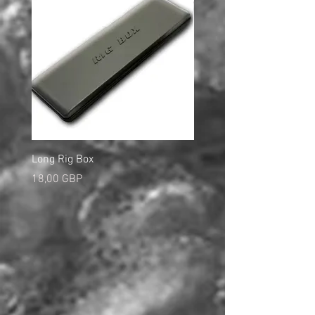
Long Rig Box
Bungee Rod Locks
Cena
Cena
18,00 GBP
5,00 GBP