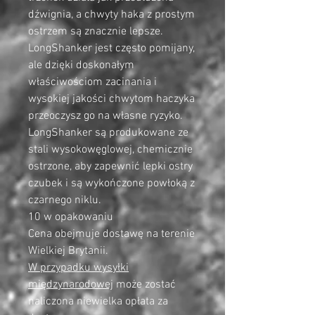
dźwignia, a chwyty haka z prostym
ostrzem są znacznie lepsze.
LongShanker jest często pomijany,
ale dzięki doskonałym
właściwościom zacinania i
wysokiej jakości chwytom haczyka
przeoczysz go na własne ryzyko.
LongShanker są produkowane ze
stali wysokowęglowej, chemicznie
ostrzone, aby zapewnić lepki ostry
czubek i są wykończone powłoką z
czarnego niklu.
10 w opakowaniu
Cena obejmuje dostawę na terenie
Wielkiej Brytanii.
W przypadku wysyłki
międzynarodowej
może zostać
naliczona niewielka opłata za