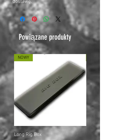
dostawę.
Powiązane produkty
NOWY
NOWY
Long Rig Box
Bungee Rod Locks