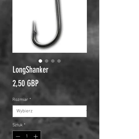
LongShanker
Cena
2,50 GBP
Rozmiar
*
Sztuk
*