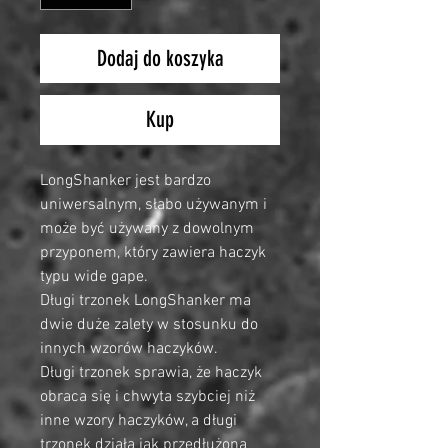
Dodaj do koszyka
Kup
LongShanker jest bardzo
uniwersalnym, słabo używanym i
może być używany z dowolnym
przyponem, który zawiera haczyk
typu wide gape.
Długi trzonek LongShanker ma
dwie duże zalety w stosunku do
innych wzorów haczyków.
Długi trzonek sprawia, że haczyk
obraca się i chwyta szybciej niż
inne wzory haczyków, a długi
trzonek działa jak przedłużona