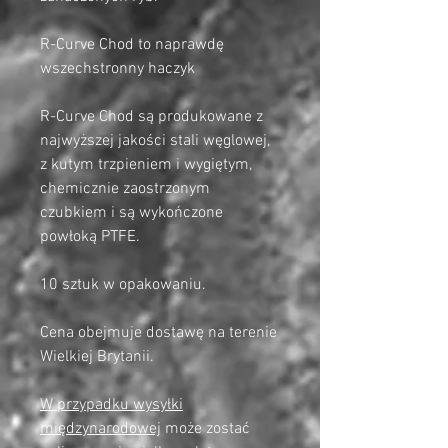
R-Curve Chod to naprawdę
wszechstronny haczyk
R-Curve Chod są produkowane z
najwyższej jakości stali węglowej,
z kutym trzpieniem i wygiętym,
chemicznie zaostrzonym
czubkiem i są wykończone
powłoką PTFE.
10 sztuk w opakowaniu.
Cena obejmuje dostawę na terenie
Wielkiej Brytanii.
W przypadku wysyłki
międzynarodowej
może zostać